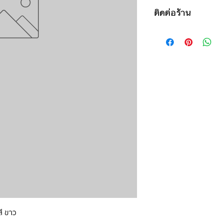
850฿ ต่อ 9 วัน (นับ
ติดต่อร้าน
ดูวิธีนับวันด้านล่าง
กรณีต้องการเช่ามาก
ติดต่อร้าน
สอบถามราคา
ดูแผนที่ร้าน
สี ขาว