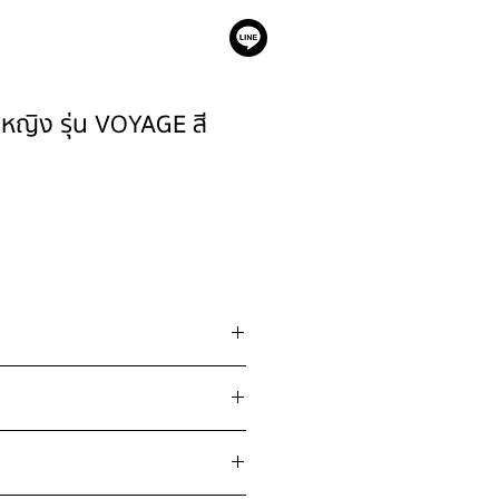
เรา
็ต หญิง รุ่น VOYAGE สี
 / สะโพก FREE SIZE" / ไหล่กว้าง
/ ยาว 22"
คลาดเคลื่อน 2-3 นิ้ว