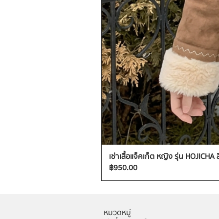
เช่าเสื้อแจ็คเก็ต หญิง รุ่น HOJICHA 
ราคา
฿950.00
หมวดหมู่