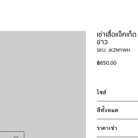
ใหญ่
ผู้ชาย
ผู้ชายไซส์ใหญ่
เด็ก
รองเท้าบูท
วิธีเช่า
ติดต่อ
เช่าเสื้อแจ็คเก
ขาว
SKU: JKZMYWH
ราคา
฿850.00
ไซส์
ไซส์ : S
สีทั้งหมด
อก 42" / เอว 34"
13" / วงแขน 22" 
* สินค้าจริงอาจมีขนาด
ราคาเช่า
ขาว