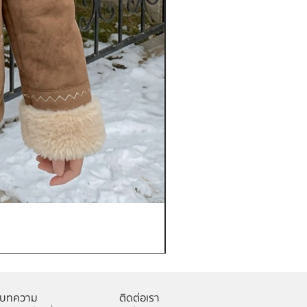
เช่าเสื้อกันหนาว หญิง รุ่น FA
ราคา
฿1,200.00
บทความ
ติดต่อเรา