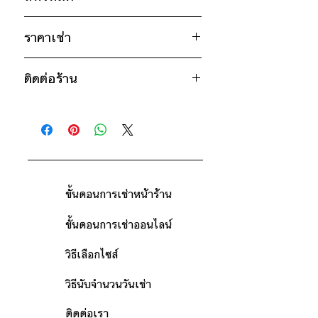
อก 36" / เอว 36" / สะโพก 36" /
ไหล่กว้าง 17.5" / วงแขน 17" / ยาว
ชมพู
19"
ราคาเช่า
ครีม
600฿ ต่อ 9 วัน (นับตั้งแต่วันรับถึงวัน
* สินค้าจริงอาจมีขนาดคาดเคลื่อน 2-3
ติดต่อร้าน
คืน)
นิ้ว
ดูวิธีนับวันด้านล่าง
ติดต่อร้าน
กรณีต้องการเช่ามากกว่า 9 วัน กรุณา
ดูแผนที่ร้าน
ติดต่อร้านเพื่อสอบถามราคา
ขั้นตอนการเช่าหน้าร้าน
ขั้นตอนการเช่าออนไลน์
วิธีเลือกไซส์
วิธีนับจำนวนวันเช่า
ติดต่อเรา