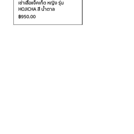
เช่าเสื้อแจ็คเก็ต หญิง รุ่น
เช่าเสื้อกันหนาว หญิง รุ่น
HOJICHA สี น้ำตาล
FANTASIA สี ชมพู
ราคา
ราคา
฿950.00
฿1,200.00