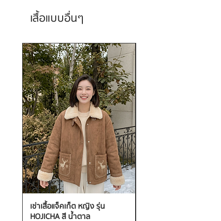
เสื้อแบบอื่นๆ
เช่าเสื้อแจ็คเก็ต หญิง รุ่น
เช่าเสื้อกันหนาว หญิง รุ่น
HOJICHA สี น้ำตาล
FANTASIA สี ชมพู