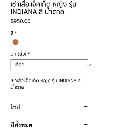
เช่าเสื้อแจ็คเก็ต หญิง รุ่น
INDIANA สี น้ำตาล
ราคา
฿950.00
สี
*
อก (นิ้ว)
*
เช่าเสื้อแจ็คเก็ต หญิง รุ่น INDIANA สี
น้ำตาล
ไซส์
ไซส์ : M
สีทั้งหมด
อก 48" / เอว 48" / สะโพก ฟรีไซส์ /
ไหล่กว้าง 22" / วงแขน 26" / ยาว
น้ำตาล