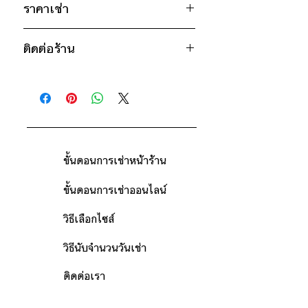
22"
ราคาเช่า
ไซส์ : XL
950฿ ต่อ 9 วัน (นับตั้งแต่วันรับถึงวัน
อก 52" / เอว 52" / สะโพก ฟรีไซส์ /
ติดต่อร้าน
คืน)
ไหล่กว้าง 23" / วงแขน 26" / ยาว
ดูวิธีนับวันด้านล่าง
23"
ติดต่อร้าน
กรณีต้องการเช่ามากกว่า 9 วัน กรุณา
ดูแผนที่ร้าน
ติดต่อร้านเพื่อสอบถามราคา
* สินค้าจริงอาจมีขนาดคลาดเคลื่อน 2-3
นิ้ว
ขั้นตอนการเช่าหน้าร้าน
ขั้นตอนการเช่าออนไลน์
วิธีเลือกไซส์
วิธีนับจำนวนวันเช่า
ติดต่อเรา