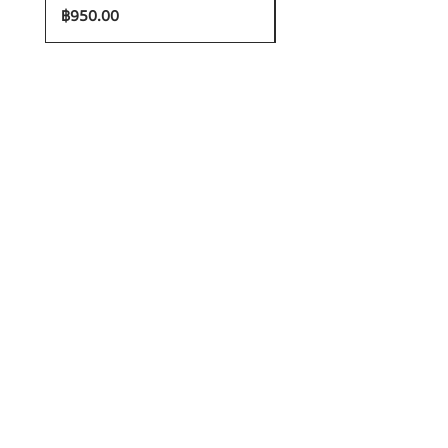
ราคา
ราคา
฿950.00
฿1,200.00