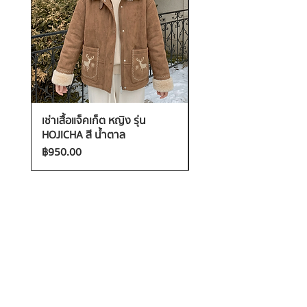
เช่าเสื้อแจ็คเก็ต หญิง รุ่น
เช่าเสื้อกันหนาว หญิง รุ่น
HOJICHA สี น้ำตาล
FANTASIA สี ชมพู
ราคา
ราคา
฿950.00
฿1,200.00