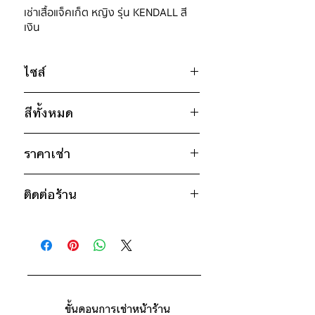
เช่าเสื้อแจ็คเก็ต หญิง รุ่น KENDALL สี
เงิน
ไซส์
ไซส์ : S
สีทั้งหมด
อก 44" / เอว 43" / สะโพก ฟรีไซส์ /
ไหล่กว้าง 18" / วงแขน 20" / ยาว
เงิน
21"
ราคาเช่า
750฿ ต่อ 9 วัน (นับตั้งแต่วันรับถึงวัน
* สินค้าจริงอาจมีขนาดคลาดเคลื่อน 2-3
ติดต่อร้าน
คืน)
นิ้ว
ดูวิธีนับวันด้านล่าง
ติดต่อร้าน
กรณีต้องการเช่ามากกว่า 9 วัน กรุณา
ดูแผนที่ร้าน
ติดต่อร้านเพื่อสอบถามราคา
ขั้นตอนการเช่าหน้าร้าน