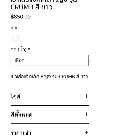
CRUMB สี ขาว
ราคา
฿850.00
สี
*
อก (นิ้ว)
*
เช่าเสื้อแจ็คเก็ต หญิง รุ่น CRUMB สี ขาว
ไซส์
ไซส์ : M
สีทั้งหมด
อก 46" / เอว 46" / สะโพก ฟรีไซส" /
ขาว
ไหล่กว้าง 20" / วงแขน 24" / ยาว
ราคาเช่า
23"