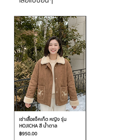
เสื้อแบบอื่นๆ
เช่าเสื้อแจ็คเก็ต หญิง รุ่น
เช่าเสื้อกันหนาว หญิง รุ่น
HOJICHA สี น้ำตาล
FANTASIA สี ชมพู
ราคา
ราคา
฿950.00
฿1,200.00