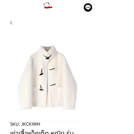
SKU: JKCKIWH
เช่าเสื้อแจ็คเก็ต หญิง รุ่น