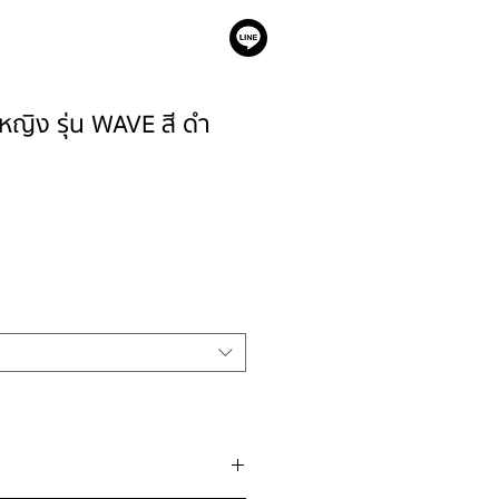
เรา
หญิง รุ่น WAVE สี ดำ