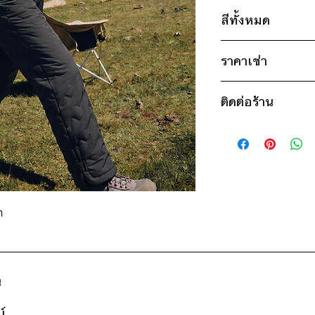
ไซส์ : 170
สีทั้งหมด
เอว 28" / สะโพก 
* สินค้าจริงอาจมีขนาด
ขาว
ราคาเช่า
ดำ
350฿ ต่อ 9 วัน (นับ
ติดต่อร้าน
ดูวิธีนับวันด้านล่าง
กรณีต้องการเช่ามาก
ติดต่อร้าน
สอบถามราคา
ดูแผนที่ร้าน
ำ
น
์