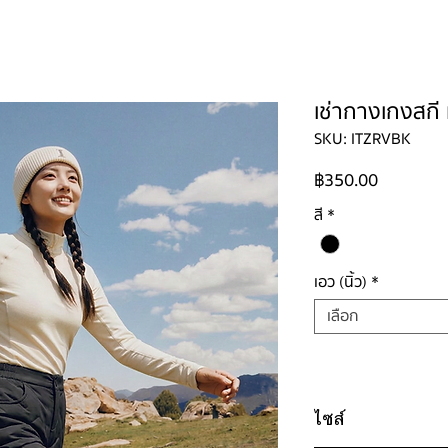
ใหญ่
ผู้ชาย
ผู้ชายไซส์ใหญ่
เด็ก
รองเท้าบูท
วิธีเช่า
ติดต่อ
เช่ากางเกงสกี 
SKU: ITZRVBK
ราคา
฿350.00
สี
*
เอว (นิ้ว)
*
เลือก
ไซส์