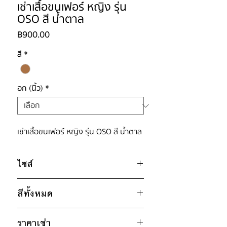
เช่าเสื้อขนเฟอร์ หญิง รุ่น
OSO สี น้ำตาล
ราคา
฿900.00
สี
*
อก (นิ้ว)
*
เช่าเสื้อขนเฟอร์ หญิง รุ่น OSO สี น้ำตาล
ไซส์
ไซส์ : M
สีทั้งหมด
อก 60" / เอว 58" / สะโพก 52" /
ไหล่กว้าง 21" / วงแขน 28" / ยาว
น้ำตาล
28"
ราคาเช่า