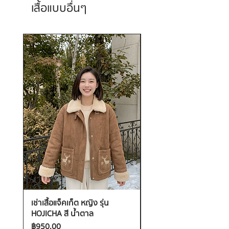
เสื้อแบบอื่นๆ
เช่าเสื้อแจ็คเก็ต หญิง รุ่น
เช่าเสื้อกันหนาว หญิง รุ่น
HOJICHA สี น้ำตาล
FANTASIA สี ชมพู
ราคา
ราคา
฿950.00
฿1,200.00