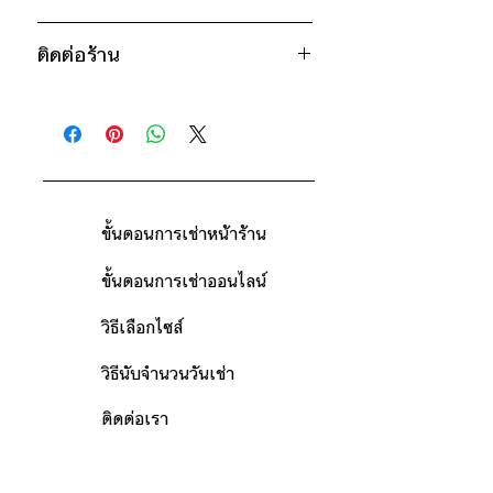
* สินค้าจริงอาจมีขนาดคาดเคลื่อน 2-3
900฿ ต่อ 9 วัน (นับตั้งแต่วันรับถึงวัน
นิ้ว
ติดต่อร้าน
คืน)
ดูวิธีนับวันด้านล่าง
ติดต่อร้าน
กรณีต้องการเช่ามากกว่า 9 วัน กรุณา
ดูแผนที่ร้าน
ติดต่อร้านเพื่อสอบถามราคา
ขั้นตอนการเช่าหน้าร้าน
ขั้นตอนการเช่าออนไลน์
วิธีเลือกไซส์
วิธีนับจำนวนวันเช่า
ติดต่อเรา