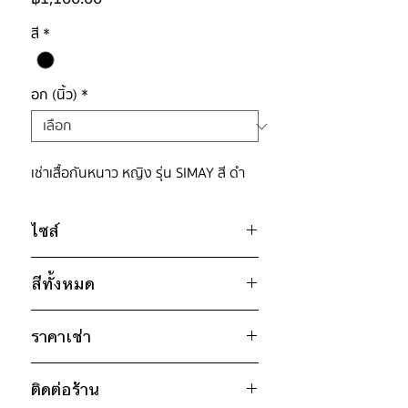
สี
*
อก (นิ้ว)
*
เช่าเสื้อกันหนาว หญิง รุ่น SIMAY สี ดำ
ไซส์
ไซส์ : M
สีทั้งหมด
อก 44" / เอว 44" / สะโพก ฟรีไซส์ /
ไหล่กว้าง 19" / วงแขน 20" / ยาว
ดำ
19"
ราคาเช่า
ทอง
* สินค้าจริงอาจมีขนาดคาดเคลื่อน 2-3
เงิน
1,100฿ ต่อ 9 วัน (นับตั้งแต่วันรับถึง
นิ้ว
ติดต่อร้าน
วันคืน)