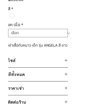
สี
*
อก (นิ้ว)
*
เช่าเสื้อกันหนาว เด็ก รุ่น ANGELA สี ขาว
ไซส์
ไซส์ : 130
สีทั้งหมด
อก 38" / เอว 38" / สะโพก 38" /
ไหล่กว้าง 13" / วงแขน 18" / ยาว
ขาว
23"
ราคาเช่า
ชมพู
* สินค้าจริงอาจมีขนาดคาดเคลื่อน 2-3
850฿ ต่อ 9 วัน (นับตั้งแต่วันรับถึงวัน
นิ้ว
ติดต่อร้าน
คืน)