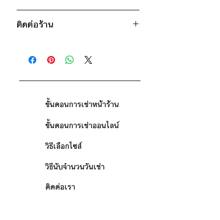
* สินค้าจริงอาจมีขนาดคาดเคลื่อน 2-3
1,100฿ ต่อ 9 วัน (นับตั้งแต่วันรับถึง
นิ้ว
ติดต่อร้าน
วันคืน)
ดูวิธีนับวันด้านล่าง
ติดต่อร้าน
กรณีต้องการเช่ามากกว่า 9 วัน กรุณา
ดูแผนที่ร้าน
ติดต่อร้านเพื่อสอบถามราคา
ขั้นตอนการเช่าหน้าร้าน
ขั้นตอนการเช่าออนไลน์
วิธีเลือกไซส์
วิธีนับจำนวนวันเช่า
ติดต่อเรา