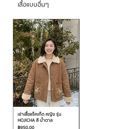
เสื้อแบบอื่นๆ
เช่าเสื้อแจ็คเก็ต หญิง รุ่น
เช่าเสื้อกันหนาว หญิง รุ่น
HOJICHA สี น้ำตาล
FANTASIA สี ชมพู
ราคา
ราคา
฿950.00
฿1,200.00