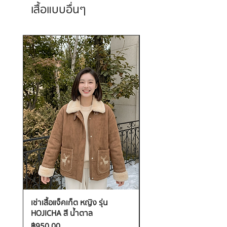
เสื้อแบบอื่นๆ
เช่าเสื้อแจ็คเก็ต หญิง รุ่น
เช่าเสื้อกันหนาว หญิง รุ่น
HOJICHA สี น้ำตาล
FANTASIA สี ชมพู
ราคา
ราคา
฿950.00
฿1,200.00