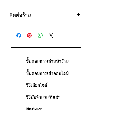
เหลือง
* สินค้าจริงอาจมีขนาดคาดเคลื่อน 2-3
1050฿ ต่อ 9 วัน (นับตั้งแต่วันรับถึง
นิ้ว
ติดต่อร้าน
วันคืน)
ดูวิธีนับวันด้านล่าง
ติดต่อร้าน
กรณีต้องการเช่ามากกว่า 9 วัน กรุณา
ดูแผนที่ร้าน
ติดต่อร้านเพื่อสอบถามราคา
ขั้นตอนการเช่าหน้าร้าน
ขั้นตอนการเช่าออนไลน์
วิธีเลือกไซส์
วิธีนับจำนวนวันเช่า
ติดต่อเรา