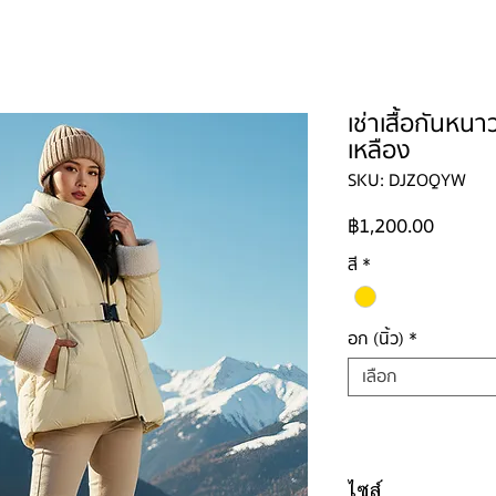
ใหญ่
ผู้ชาย
ผู้ชายไซส์ใหญ่
เด็ก
รองเท้าบูท
วิธีเช่า
ติดต่อ
เช่าเสื้อกันหนา
เหลือง
SKU: DJZOQYW
ราคา
฿1,200.00
สี
*
อก (นิ้ว)
*
เลือก
ไซส์