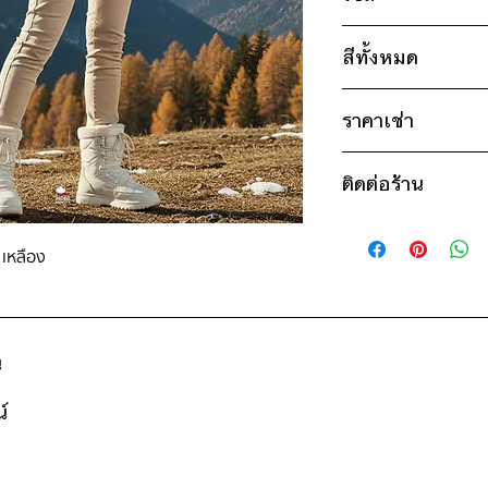
ไซส์ : L
สีทั้งหมด
อก 50" / เอว 52" 
แขน 18" / ยาว 25
เหลือง
* สินค้าจริงอาจมีขนาด
ราคาเช่า
ดำ
ขาว
1,200฿ ต่อ 9 วัน (น
ติดต่อร้าน
ดูวิธีนับวันด้านล่าง
กรณีต้องการเช่ามาก
ติดต่อร้าน
สอบถามราคา
ดูแผนที่ร้าน
 เหลือง
น
์