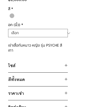
สี
*
อก (นิ้ว)
*
เช่าเสื้อกันหนาว หญิง รุ่น PSYCHE สี
เทา
ไซส์
ไซส์ : M
สีทั้งหมด
อก 50" / เอว 50" / สะโพก 50" /
ไหล่กว้าง 20" / วงแขน 24" / ยาว
เทา
31"
ราคาเช่า
ดำ
* สินค้าจริงอาจมีขนาดคาดเคลื่อน 2-3
1000฿ ต่อ 9 วัน (นับตั้งแต่วันรับถึง
นิ้ว