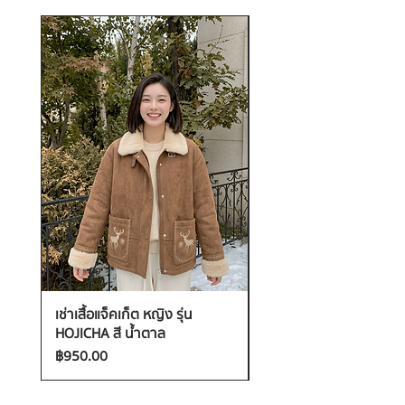
เช่าเสื้อแจ็คเก็ต หญิง รุ่น
เช่าเสื้อกันหนาว หญิง รุ่น
HOJICHA สี น้ำตาล
FANTASIA สี ชมพู
ราคา
ราคา
฿950.00
฿1,200.00