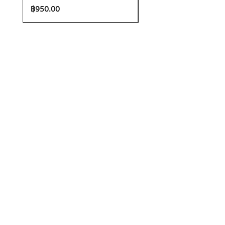
ราคา
ราคา
฿950.00
฿1,200.00