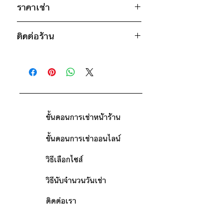
ไหล่กว้าง 14" / วงแขน 22" / ยาว 21"
ราคาเช่า
750฿ ต่อ 9 วัน (นับตั้งแต่วันรับถึงวัน
* สินค้าจริงอาจมีขนาดคาดเคลื่อน 2-3
ติดต่อร้าน
คืน)
นิ้ว
ดูวิธีนับวันด้านล่าง
ติดต่อร้าน
กรณีต้องการเช่ามากกว่า 9 วัน กรุณา
ดูแผนที่ร้าน
ติดต่อร้านเพื่อสอบถามราคา
ขั้นตอนการเช่าหน้าร้าน
ขั้นตอนการเช่าออนไลน์
วิธีเลือกไซส์
วิธีนับจำนวนวันเช่า
ติดต่อเรา