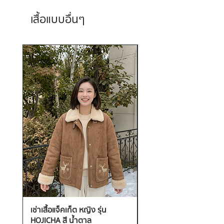
เสื้อแบบอื่นๆ
เช่าเสื้อแจ็คเก็ต หญิง รุ่น
เช่าเสื้อกันหนาว หญิง รุ่น
HOJICHA สี น้ำตาล
FANTASIA สี ชมพู