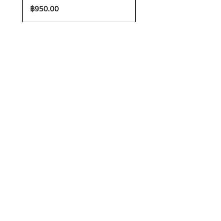
ราคา
ราคา
฿950.00
฿1,200.00