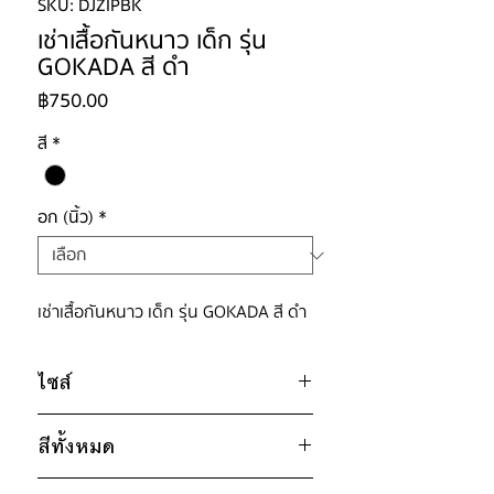
SKU: DJZIPBK
เช่าเสื้อกันหนาว เด็ก รุ่น
GOKADA สี ดำ
ราคา
฿750.00
สี
*
อก (นิ้ว)
*
เช่าเสื้อกันหนาว เด็ก รุ่น GOKADA สี ดำ
ไซส์
ไซส์ : 130
สีทั้งหมด
อก 38" / เอว 38" / สะโพก 38" /
ไหล่กว้าง 13" / วงแขน 22" / ยาว
ขาว