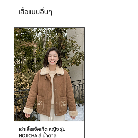
เสื้อแบบอื่นๆ
เช่าเสื้อแจ็คเก็ต หญิง รุ่น
เช่าเสื้อกันหนาว หญิง รุ่น
HOJICHA สี น้ำตาล
FANTASIA สี ชมพู