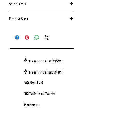
24"
ราคาเช่า
ดำ
ไซส์ : 160
750฿ ต่อ 9 วัน (นับตั้งแต่วันรับถึงวัน
อก 44" / เอว 44" / สะโพก 44" /
ติดต่อร้าน
คืน)
ไหล่กว้าง 15" / วงแขน 23" / ยาว
ดูวิธีนับวันด้านล่าง
28"
ติดต่อร้าน
กรณีต้องการเช่ามากกว่า 9 วัน กรุณา
* สินค้าจริงอาจมีขนาดคาดเคลื่อน 2-3
ดูแผนที่ร้าน
ติดต่อร้านเพื่อสอบถามราคา
นิ้ว
ขั้นตอนการเช่าหน้าร้าน
ขั้นตอนการเช่าออนไลน์
วิธีเลือกไซส์
วิธีนับจำนวนวันเช่า
ติดต่อเรา