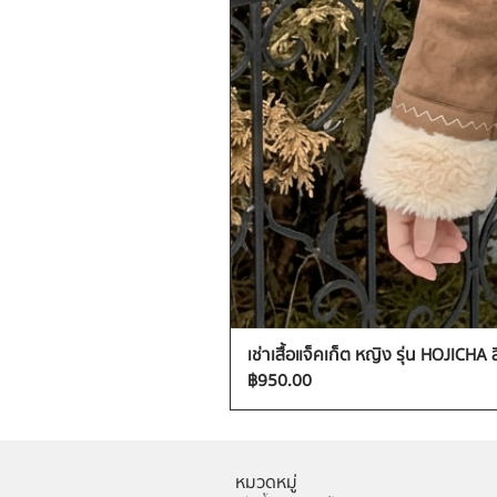
เช่าเสื้อแจ็คเก็ต หญิง รุ่น HOJICHA 
ราคา
฿950.00
หมวดหมู่