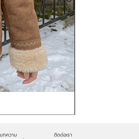
เช่าเสื้อกันหนาว หญิง รุ่น FA
ราคา
฿1,200.00
บทความ
ติดต่อเรา