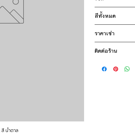
ไซส์ : 6XL
สีทั้งหมด
อก 48" / เอว 48" 
แขน 26" / ยาว 2
* สินค้าจริงอาจมีขนาด
ราคาเช่า
น้ำตาล
1,150฿ ต่อ 9 วัน (น
ติดต่อร้าน
ดูวิธีนับวันด้านล่าง
กรณีต้องการเช่ามาก
ติดต่อร้าน
สอบถามราคา
ดูแผนที่ร้าน
 สี น้ำตาล