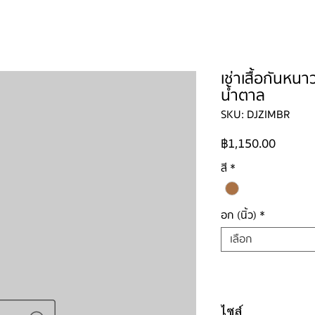
ใหญ่
ผู้ชาย
ผู้ชายไซส์ใหญ่
เด็ก
รองเท้าบูท
วิธีเช่า
ติดต่อ
เช่าเสื้อกันหน
น้ำตาล
SKU: DJZIMBR
ราคา
฿1,150.00
สี
*
อก (นิ้ว)
*
เลือก
ไซส์