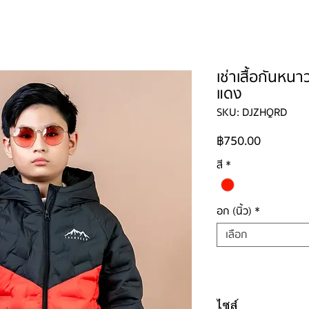
ใหญ่
ผู้ชาย
ผู้ชายไซส์ใหญ่
เด็ก
รองเท้าบูท
วิธีเช่า
ติดต่อ
เช่าเสื้อกันหน
แดง
SKU: DJZHQRD
ราคา
฿750.00
สี
*
อก (นิ้ว)
*
เลือก
ไซส์