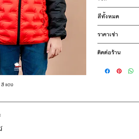
ไซส์ : 150
สีทั้งหมด
อก 40" / เอว 40" 
แขน 24" / ยาว 23
ครีม
* สินค้าจริงอาจมีขนาด
ราคาเช่า
แดง
750฿ ต่อ 9 วัน (นับ
ติดต่อร้าน
ดูวิธีนับวันด้านล่าง
กรณีต้องการเช่ามาก
ติดต่อร้าน
สอบถามราคา
ดูแผนที่ร้าน
 สี แดง
น
์