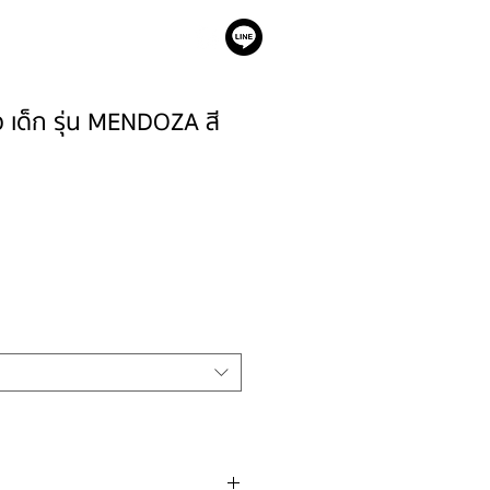
เรา
าว เด็ก รุ่น MENDOZA สี