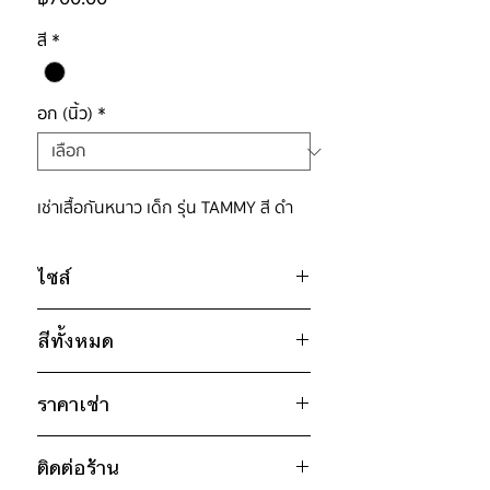
สี
*
อก (นิ้ว)
*
เช่าเสื้อกันหนาว เด็ก รุ่น TAMMY สี ดำ
ไซส์
ไซส์ : 120
สีทั้งหมด
อก 36" / เอว 38" / สะโพก 38" /
ไหล่กว้าง 15" / วงแขน 18" / ยาว
ดำ
23.5"
ราคาเช่า
* สินค้าจริงอาจมีขนาดคาดเคลื่อน 2-3
700฿ ต่อ 9 วัน (นับตั้งแต่วันรับถึงวัน
นิ้ว
ติดต่อร้าน
คืน)