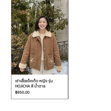
เช่าเสื้อแจ็คเก็ต หญิง รุ่น
เช่าเสื้อกันหนาว หญิง รุ่น
HOJICHA สี น้ำตาล
FANTASIA สี ชมพู
ราคา
ราคา
฿950.00
฿1,200.00