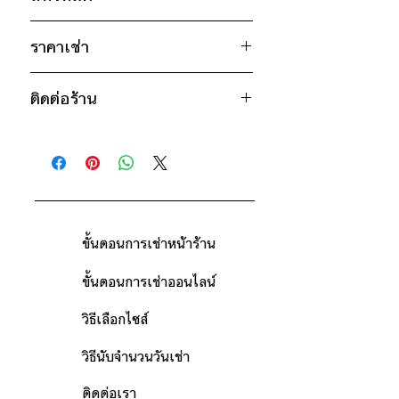
อก 44" / เอว 44" / สะโพก 44" /
ไหล่กว้าง 20" / วงแขน 20" / ยาว
ขาว
24"
ราคาเช่า
ดำ
* สินค้าจริงอาจมีขนาดคาดเคลื่อน 2-3
650฿ ต่อ 9 วัน (นับตั้งแต่วันรับถึงวัน
นิ้ว
ติดต่อร้าน
คืน)
ดูวิธีนับวันด้านล่าง
ติดต่อร้าน
กรณีต้องการเช่ามากกว่า 9 วัน กรุณา
ดูแผนที่ร้าน
ติดต่อร้านเพื่อสอบถามราคา
ขั้นตอนการเช่าหน้าร้าน
ขั้นตอนการเช่าออนไลน์
วิธีเลือกไซส์
วิธีนับจำนวนวันเช่า
ติดต่อเรา