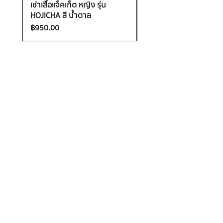
เช่าเสื้อแจ็คเก็ต หญิง รุ่น
เช่าเสื้อกันหนาว หญิง รุ่น
HOJICHA สี น้ำตาล
FANTASIA สี ชมพู
ราคา
ราคา
฿950.00
฿1,200.00