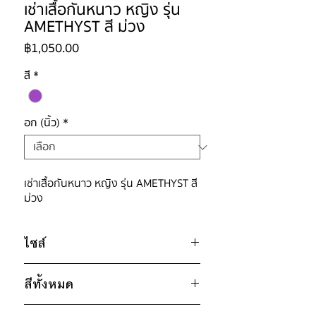
เช่าเสื้อกันหนาว หญิง รุ่น
AMETHYST สี ม่วง
ราคา
฿1,050.00
สี
*
อก (นิ้ว)
*
เช่าเสื้อกันหนาว หญิง รุ่น AMETHYST สี
ม่วง
ไซส์
ไซส์ : L
สีทั้งหมด
อก 50" / เอว 46" / สะโพก ฟรีไซส์ /
ไหล่กว้าง 21" / วงแขน 20" / ยาว
ม่วง