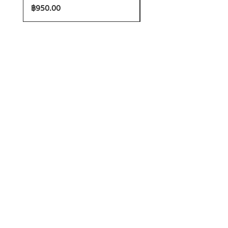
ราคา
ราคา
฿950.00
฿1,200.00