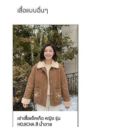
เสื้อแบบอื่นๆ
เช่าเสื้อแจ็คเก็ต หญิง รุ่น
เช่าเสื้อกันหนาว หญิง รุ่น
HOJICHA สี น้ำตาล
FANTASIA สี ชมพู