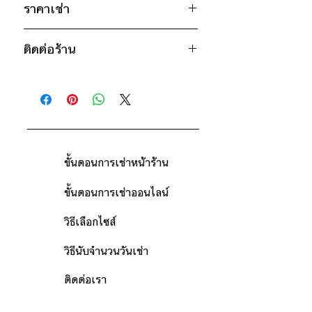
23"
ราคาเช่า
ไซส์ : 2XL
1,050฿ ต่อ 9 วัน (นับตั้งแต่วันรับถึง
อก 54" / เอว 50" / สะโพก ฟรีไซส์ /
ติดต่อร้าน
วันคืน)
ไหล่กว้าง 26" / วงแขน 21" / ยาว
ดูวิธีนับวันด้านล่าง
23"
ติดต่อร้าน
กรณีต้องการเช่ามากกว่า 9 วัน กรุณา
* สินค้าจริงอาจมีขนาดคาดเคลื่อน 2-3
ดูแผนที่ร้าน
ติดต่อร้านเพื่อสอบถามราคา
นิ้ว
ขั้นตอนการเช่าหน้าร้าน
ขั้นตอนการเช่าออนไลน์
วิธีเลือกไซส์
วิธีนับจำนวนวันเช่า
ติดต่อเรา