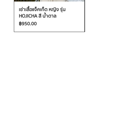
เช่าเสื้อแจ็คเก็ต หญิง รุ่น
เช่าเสื้อกันหนาว หญิง รุ่น
HOJICHA สี น้ำตาล
FANTASIA สี ชมพู
ราคา
ราคา
฿950.00
฿1,200.00