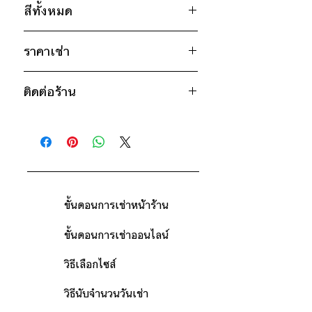
สีทั้งหมด
อก 52" / เอว 52" / สะโพก 52" /
ไหล่กว้าง 19" / วงแขน 26" / ยาว
เหลือง
26"
ราคาเช่า
ฟ้า
* สินค้าจริงอาจมีขนาดคาดเคลื่อน 2-3
1000฿ ต่อ 9 วัน (นับตั้งแต่วันรับถึง
นิ้ว
ติดต่อร้าน
วันคืน)
ดูวิธีนับวันด้านล่าง
ติดต่อร้าน
กรณีต้องการเช่ามากกว่า 9 วัน กรุณา
ดูแผนที่ร้าน
ติดต่อร้านเพื่อสอบถามราคา
ขั้นตอนการเช่าหน้าร้าน
ขั้นตอนการเช่าออนไลน์
วิธีเลือกไซส์
วิธีนับจำนวนวันเช่า