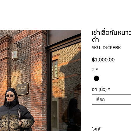
ใหญ่
ผู้ชาย
ผู้ชายไซส์ใหญ่
เด็ก
รองเท้าบูท
วิธีเช่า
ติดต่อ
เช่าเสื้อกันหน
ดำ
SKU: DJCPEBK
ราคา
฿1,000.00
สี
*
อก (นิ้ว)
*
เลือก
ไซส์