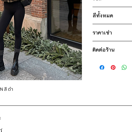
ไซส์ : M
สีทั้งหมด
อก 48" / เอว 42" 
วงแขน 22" / ยาว
ดำ
* สินค้าจริงอาจมีขนาด
ราคาเช่า
แดง
1,000฿ ต่อ 9 วัน (น
ติดต่อร้าน
ดูวิธีนับวันด้านล่าง
กรณีต้องการเช่ามาก
ติดต่อร้าน
สอบถามราคา
ดูแผนที่ร้าน
N สี ดำ
น
์