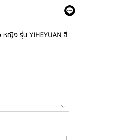
เรา
าว หญิง รุ่น YIHEYUAN สี