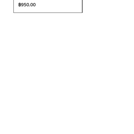
ราคา
ราคา
฿950.00
฿1,200.00