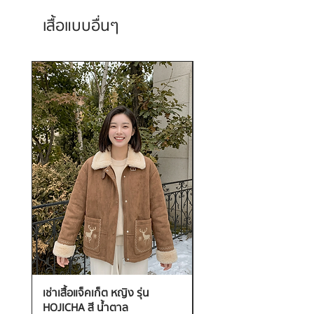
เสื้อแบบอื่นๆ
เช่าเสื้อแจ็คเก็ต หญิง รุ่น
เช่าเสื้อกันหนาว หญิง รุ่น
HOJICHA สี น้ำตาล
FANTASIA สี ชมพู