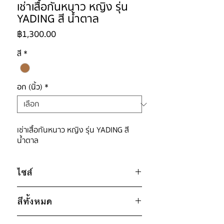
เช่าเสื้อกันหนาว หญิง รุ่น
YADING สี น้ำตาล
ราคา
฿1,300.00
สี
*
อก (นิ้ว)
*
เช่าเสื้อกันหนาว หญิง รุ่น YADING สี
น้ำตาล
ไซส์
ไซส์ : M
สีทั้งหมด
อก 50" / เอว 50" / สะโพก 52" /
น้ำตาล