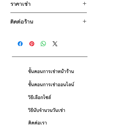
ไหล่กว้าง 21" / วงแขน 27" / ยาว
ราคาเช่า
ชมพู
43"
1300฿ ต่อ 9 วัน (นับตั้งแต่วันรับถึง
* สินค้าจริงอาจมีขนาดคาดเคลื่อน 2-3
ติดต่อร้าน
วันคืน)
นิ้ว
ดูวิธีนับวันด้านล่าง
ติดต่อร้าน
กรณีต้องการเช่ามากกว่า 9 วัน กรุณา
ดูแผนที่ร้าน
ติดต่อร้านเพื่อสอบถามราคา
ขั้นตอนการเช่าหน้าร้าน
ขั้นตอนการเช่าออนไลน์
วิธีเลือกไซส์
วิธีนับจำนวนวันเช่า
ติดต่อเรา