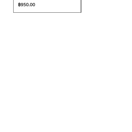
ราคา
ราคา
฿950.00
฿1,200.00