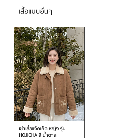
เสื้อแบบอื่นๆ
เช่าเสื้อแจ็คเก็ต หญิง รุ่น
เช่าเสื้อกันหนาว หญิง รุ่น
HOJICHA สี น้ำตาล
FANTASIA สี ชมพู