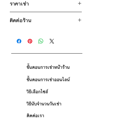
* สินค้าจริงอาจมีขนาดคาดเคลื่อน 2-3
ราคาเช่า
เหลือง
นิ้ว
1100฿ ต่อ 9 วัน (นับตั้งแต่วันรับถึง
ติดต่อร้าน
วันคืน)
ดูวิธีนับวันด้านล่าง
ติดต่อร้าน
กรณีต้องการเช่ามากกว่า 9 วัน กรุณา
ดูแผนที่ร้าน
ติดต่อร้านเพื่อสอบถามราคา
ขั้นตอนการเช่าหน้าร้าน
ขั้นตอนการเช่าออนไลน์
วิธีเลือกไซส์
วิธีนับจำนวนวันเช่า
ติดต่อเรา