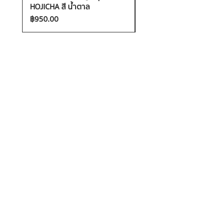
HOJICHA สี น้ำตาล
FANTASIA สี ชมพู
ราคา
ราคา
฿950.00
฿1,200.00