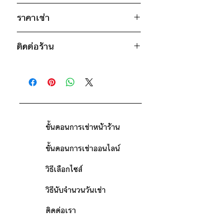
อก 52" / เอว 54" / สะโพก 54" / ไหล่
ม่วง
กว้าง 23" / วงแขน 26" / ยาว 31"
ราคาเช่า
แดง
* สินค้าจริงอาจมีขนาดคาดเคลื่อน 2-3
1250฿ ต่อ 9 วัน (นับตั้งแต่วันรับถึง
นิ้ว
ติดต่อร้าน
วันคืน)
ดูวิธีนับวันด้านล่าง
ติดต่อร้าน
กรณีต้องการเช่ามากกว่า 9 วัน กรุณา
แผนที่ร้าน
ติดต่อร้านเพื่อสอบถามราคา
ขั้นตอนการเช่าหน้าร้าน
ขั้นตอนการเช่าออนไลน์
วิธีเลือกไซส์
วิธีนับจำนวนวันเช่า
ติดต่อเรา