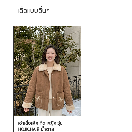
เสื้อแบบอื่นๆ
เช่าเสื้อแจ็คเก็ต หญิง รุ่น
เช่าเสื้อกันหนาว หญิง รุ่น
HOJICHA สี น้ำตาล
FANTASIA สี ชมพู