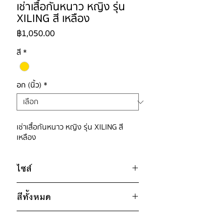
เช่าเสื้อกันหนาว หญิง รุ่น
XILING สี เหลือง
ราคา
฿1,050.00
สี
*
อก (นิ้ว)
*
เช่าเสื้อกันหนาว หญิง รุ่น XILING สี
เหลือง
ไซส์
ไซส์ : S
สีทั้งหมด
อก 50" / เอว 50" / สะโพก ฟรี / ไหล่
กว้าง 16" / วงแขน 26" / ยาว 22"
เหลือง