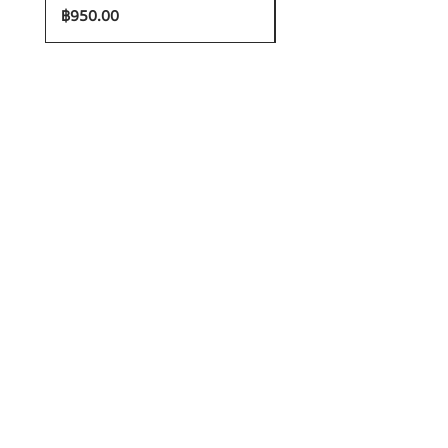
ราคา
ราคา
฿950.00
฿1,200.00