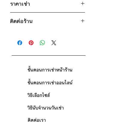
* สินค้าจริงอาจมีขนาดคาดเคลื่อน 2-3
ราคาเช่า
ม่วง
นิ้ว
1050฿ ต่อ 9 วัน (นับตั้งแต่วันรับถึง
ติดต่อร้าน
วันคืน)
ดูวิธีนับวันด้านล่าง
ติดต่อร้าน
กรณีต้องการเช่ามากกว่า 9 วัน กรุณา
ดูแผนที่ร้าน
ติดต่อร้านเพื่อสอบถามราคา
ขั้นตอนการเช่าหน้าร้าน
ขั้นตอนการเช่าออนไลน์
วิธีเลือกไซส์
วิธีนับจำนวนวันเช่า
ติดต่อเรา