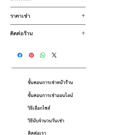
อก 32" / เอว 32" / สะโพก ฟรีไซส์ /
ไหล่กว้าง 14" / วงแขน 18" / ยาว 21"
ชมพู
ไซส์ : NO.140
ราคาเช่า
ม่วง
อก 36" / เอว 36" / สะโพก ฟรีไซส์ /
700฿ ต่อ 9 วัน (นับตั้งแต่วันรับถึงวัน
ไหล่กว้าง 16" / วงแขน 19" / ยาว
*เสื้อรุ่นเดียวกันมีหลายสีและหลายไซส์
ยก
ติดต่อร้าน
คืน)
23"
ตัวอย่าง
เช่น สีขาว มีไซส์ S, M สีดำมีไซส์
ดูวิธีนับวันด้านล่าง
ติดต่อร้าน
M,L,XL
กรณีต้องการเช่ามากกว่า 9 วัน กรุณา
* สินค้าจริงอาจมีขนาดคาดเคลื่อน 2-3
ดูแผนที่ร้าน
ติดต่อร้านเพื่อสอบถามราคา
นิ้ว
ขั้นตอนการเช่าหน้าร้าน
ขั้นตอนการเช่าออนไลน์
วิธีเลือกไซส์
วิธีนับจำนวนวันเช่า
ติดต่อเรา