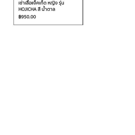
เช่าเสื้อแจ็คเก็ต หญิง รุ่น
เช่าเสื้อกันหนาว หญิง รุ่น
HOJICHA สี น้ำตาล
FANTASIA สี ชมพู
ราคา
ราคา
฿950.00
฿1,200.00