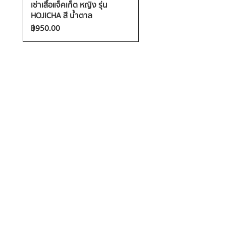
เช่าเสื้อแจ็คเก็ต หญิง รุ่น
เช่าเสื้อกันหนาว หญิง รุ่น
HOJICHA สี น้ำตาล
FANTASIA สี ชมพู
ราคา
ราคา
฿950.00
฿1,200.00