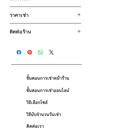
อก 36" / เอว 36" / สะโพก 36" /
ไหล่กว้าง 15" / วงแขน 18" / ยาว 22"
ฟ้า
ราคาเช่า
ม่วง
ไซส์ : NO.140
ขาว
700฿ ต่อ 9 วัน (นับตั้งแต่วันรับถึงวัน
อก 40" / เอว 40" / สะโพก 40" /
ติดต่อร้าน
คืน)
ไหล่กว้าง 17" / วงแขน 21" / ยาว
*เสื้อรุ่นเดียวกันมีหลายสีและหลายไซส์
ยก
ดูวิธีนับวันด้านล่าง
26"
ติดต่อร้าน
ตัวอย่าง
เช่น สีขาว มีไซส์ S, M สีดำมีไซส์
กรณีต้องการเช่ามากกว่า 9 วัน กรุณา
ดูแผนที่ร้าน
M,L,XL
ติดต่อร้านเพื่อสอบถามราคา
* สินค้าจริงอาจมีขนาดคาดเคลื่อน 2-3
นิ้ว
ขั้นตอนการเช่าหน้าร้าน
ขั้นตอนการเช่าออนไลน์
วิธีเลือกไซส์
วิธีนับจำนวนวันเช่า
ติดต่อเรา