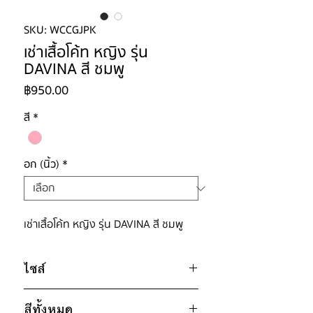
SKU: WCCGJPK
เช่าเสื้อโค้ท หญิง รุ่น
DAVINA สี ชมพู
ราคา
฿950.00
สี
*
อก (นิ้ว)
*
เช่าเสื้อโค้ท หญิง รุ่น DAVINA สี ชมพู
ไซส์
ไซส์ : XL
สีทั้งหมด