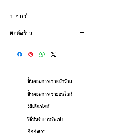
อก 44" / เอว 44" / สะโพก 44" /
ไหล่กว้าง 20" / วงแขน 22" / ยาว
เขียว
38"
ราคาเช่า
ชมพู
950฿ ต่อ 9 วัน (นับตั้งแต่วันรับถึงวัน
* สินค้าจริงอาจมีขนาดคลาดเคลื่อน 2-3
*เสื้อรุ่นเดียวกันมีหลายสีและหลายไซส์
ยก
ติดต่อร้าน
คืน)
นิ้ว
ตัวอย่าง
เช่น สีขาว มีไซส์ S, M สีดำมีไซส์
ดูวิธีนับวันด้านล่าง
ติดต่อร้าน
M,L,XL
กรณีต้องการเช่ามากกว่า 9 วัน กรุณา
ดูแผนที่ร้าน
ติดต่อร้านเพื่อสอบถามราคา
ขั้นตอนการเช่าหน้าร้าน
ขั้นตอนการเช่าออนไลน์
วิธีเลือกไซส์
วิธีนับจำนวนวันเช่า
ติดต่อเรา