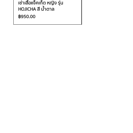
เช่าเสื้อแจ็คเก็ต หญิง รุ่น
เช่าเสื้อกันหนาว หญิง รุ่น
HOJICHA สี น้ำตาล
FANTASIA สี ชมพู
ราคา
ราคา
฿950.00
฿1,200.00