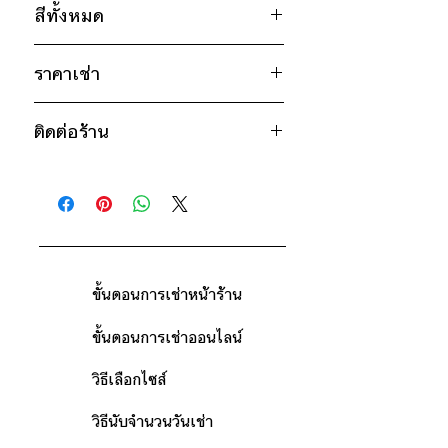
สีทั้งหมด
อก 42" / เอว 42" / สะโพก 42" /
ไหล่กว้าง 18.5" / วงแขน 23" / ยาว
น้ำตาล
41"
ราคาเช่า
850฿ ต่อ 9 วัน (นับตั้งแต่วันรับถึงวัน
* สินค้าจริงอาจมีขนาดคลาดเคลื่อน 2-3
ติดต่อร้าน
คืน)
นิ้ว
ดูวิธีนับวันด้านล่าง
ติดต่อร้าน
กรณีต้องการเช่ามากกว่า 9 วัน กรุณา
ดูแผนที่ร้าน
ติดต่อร้านเพื่อสอบถามราคา
ขั้นตอนการเช่าหน้าร้าน
ขั้นตอนการเช่าออนไลน์
วิธีเลือกไซส์
วิธีนับจำนวนวันเช่า