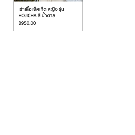
เช่าเสื้อแจ็คเก็ต หญิง รุ่น
เช่าเสื้อกันหนาว หญิง รุ่น
HOJICHA สี น้ำตาล
FANTASIA สี ชมพู
ราคา
ราคา
฿950.00
฿1,200.00