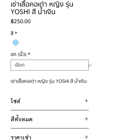
เช่าเสื้อคอเต่า หญิง รุ่น
YOSHI สี น้ำเงิน
ราคา
฿250.00
สี
*
อก (นิ้ว)
*
เช่าเสื้อคอเต่า หญิง รุ่น YOSHI สี น้ำเงิน
ไซส์
ไซส์ : S
สีทั้งหมด
อก 32" / วงแขน 20" / ยาว 18"
ดำ
* สินค้าจริงอาจมีขนาดคลาดเคลื่อน 2-3
ราคาเช่า
ขาว