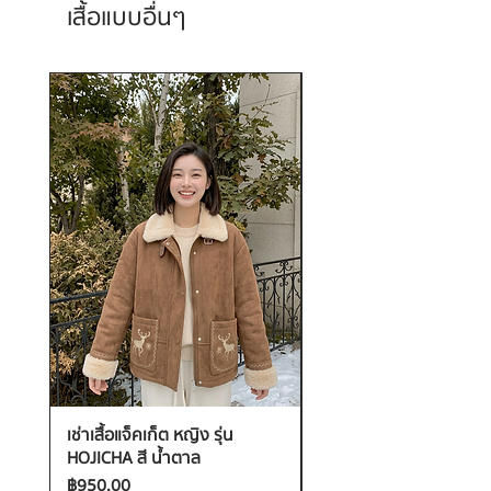
เสื้อแบบอื่นๆ
เช่าเสื้อแจ็คเก็ต หญิง รุ่น
เช่าเสื้อกันหนาว หญิง รุ่น
HOJICHA สี น้ำตาล
FANTASIA สี ชมพู
ราคา
ราคา
฿950.00
฿1,200.00