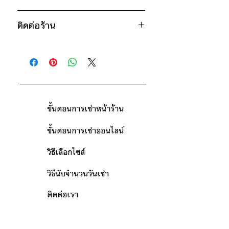
นิ้ว
น้ำเงิน
250฿ ต่อ 9 วัน (นับตั้งแต่วันรับถึงวัน
ชมพู
ติดต่อร้าน
คืน)
ดูวิธีนับวันด้านล่าง
ติดต่อร้าน
*เสื้อรุ่นเดียวกันมีหลายสีและหลายไซส์ ยก
กรณีต้องการเช่ามากกว่า 9 วัน กรุณา
ดูแผนที่ร้าน
ตัวอย่าง เช่น สีขาว มีไซส์ S, M สีดำมีไซส์
ติดต่อร้านเพื่อสอบถามราคา
M,L,XL
ขั้นตอนการเช่าหน้าร้าน
ขั้นตอนการเช่าออนไลน์
วิธีเลือกไซส์
วิธีนับจำนวนวันเช่า
ติดต่อเรา