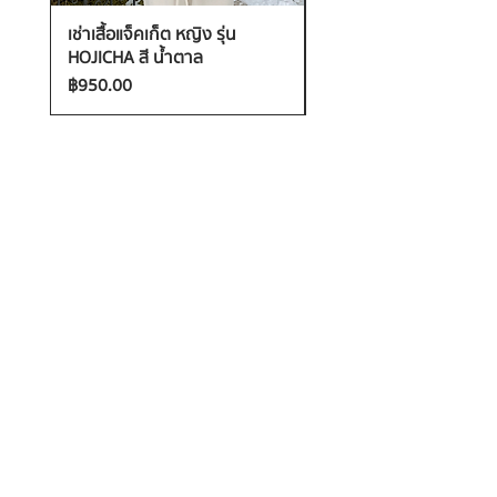
เช่าเสื้อแจ็คเก็ต หญิง รุ่น
เช่าเสื้อกันหนาว หญิง รุ่น
HOJICHA สี น้ำตาล
FANTASIA สี ชมพู
ราคา
ราคา
฿950.00
฿1,200.00