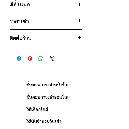
สีทั้งหมด
อก 42" / เอว 42" / สะโพก 40" /
ไหล่กว้าง 17" / วงแขน 18" / ยาว
น้ำตาล
22"
ราคาเช่า
แดง
1,150฿ ต่อ 9 วัน (นับตั้งแต่วันรับถึง
* สินค้าจริงอาจมีขนาดคลาดเคลื่อน 2-3
*เสื้อรุ่นเดียวกันมีหลายสีและหลายไซส์
ยก
ติดต่อร้าน
วันคืน)
นิ้ว
ตัวอย่าง
เช่น สีขาว มีไซส์ S, M สีดำมีไซส์
ดูวิธีนับวันด้านล่าง
ติดต่อร้าน
M,L,XL
กรณีต้องการเช่ามากกว่า 9 วัน กรุณา
ดูแผนที่ร้าน
ติดต่อร้านเพื่อสอบถามราคา
ขั้นตอนการเช่าหน้าร้าน
ขั้นตอนการเช่าออนไลน์
วิธีเลือกไซส์
วิธีนับจำนวนวันเช่า