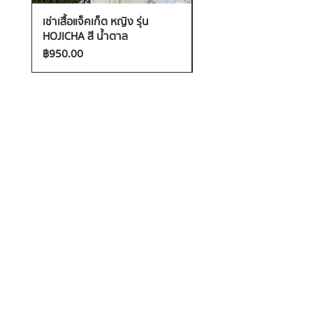
เช่าเสื้อแจ็คเก็ต หญิง รุ่น
เช่าเสื้อกันหนาว หญิง รุ่น
HOJICHA สี น้ำตาล
FANTASIA สี ชมพู
ราคา
ราคา
฿950.00
฿1,200.00