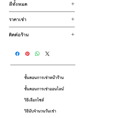
สีทั้งหมด
อก 38" / เอว 36" / สะโพก 42" /
ไหล่กว้าง 16" / วงแขน 20" / ยาว
ชมพู
30"
ราคาเช่า
น้ำเงิน
ดำ
1,350฿ ต่อ 9 วัน (นับตั้งแต่วันรับถึง
ไซส์ : M
ติดต่อร้าน
วันคืน)
อก 40" / เอว 38" / สะโพก 44" /
ดูวิธีนับวันด้านล่าง
ไหล่กว้าง 16.5" / วงแขน 21" / ยาว
ติดต่อร้าน
*เสื้อรุ่นเดียวกันมีหลายสีและหลายไซส์
ยก
กรณีต้องการเช่ามากกว่า 9 วัน กรุณา
31"
ดูแผนที่ร้าน
ตัวอย่าง
เช่น สีขาว มีไซส์ S, M สีดำมีไซส์
ติดต่อร้านเพื่อสอบถามราคา
M,L,XL
* สินค้าจริงอาจมีขนาดคลาดเคลื่อน 2-3
นิ้ว
ขั้นตอนการเช่าหน้าร้าน
ขั้นตอนการเช่าออนไลน์
วิธีเลือกไซส์
วิธีนับจำนวนวันเช่า