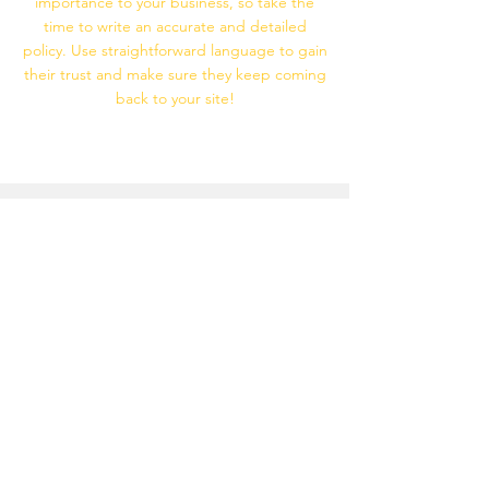
importance to your business, so take the
time to write an accurate and detailed
policy. Use straightforward language to gain
their trust and make sure they keep coming
back to your site!
หมวดหมู่
วิธีการเช่า
เช่าเสื้อกันหนาวผู้หญิง
ขั้นตอนการเช่าออนไลน์
เช่าเสื้อกันหนาวผู้หญิงไซส์ใหญ่
ขั้นตอนการเช่าที่หน้าร้าน
เช่าเสื้อกันหนาวผู้ชาย
วิธีนับจำนวนวันเช่า
เช่าเสื้อกันหนาวผู้ชายไซส์ใหญ่
วิธีเลือกไซส์
เช่าเสื้อกันหนาวเด็ก
ข้อตกลงและเงื่อนไข
เช่ารองเท้าบูทเดินหิมะ
เกี่ยวกับเรา
ติดต่อเรา
ทำไมต้องเช่าที่ 24DEC
ติดต่อเรา
รีวิวจากลูกค้า
แผนที่ร้าน
รีวิวจากทราเวลบล็อกเกอร์