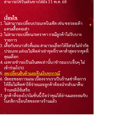
สามารถใช้วันเดินทางได้ถึง 31 พ.ค. 68
เงื่อนไข
ไม่สามารถเปลี่ยนประเภทในเซ็ต เช่น ขอรองเท้า
แทนเสื้อคอเต่า
ไม่สามารถเปลี่ยน/ลดราคา กรณีลูกค้าไม่รับบาง
รายการ
เสื้อกันหนาวตัวที่แถม สามารถเลือกได้อิสระไม่จำกัด
ประเภท แต่จะไม่คิดค่าเช่าชุดที่ราคาต่ำสุดจากชุดที่
คุณเลือก
เฉพาะชำระเป็นเงินสดเท่านั้น (ชำระแบบอื่นๆ ไม่
เข้าร่วมโปร)
งดเปลี่ยนสินค้าและคืนเงินทุกกรณี
นัยยะของการแถม เนื่องจากเราเป็นร้านเช่าคือการ
ให้ยืมไม่คิดค่าใช้จ่ายและลูกค้าต้องนำกลับมาคืน
ร้านหลังใช้เสร็จ
ลูกค้าที่จองโปรโมชั่นนี้ ถือว่าคุณได้อ่านและยอมรับ
ในกติกาเงื่อนไขของทางร้านแล้ว
.
#ชุดสวยรีวิวเยอะ
#24decเช่าเสื้อกันหนาว