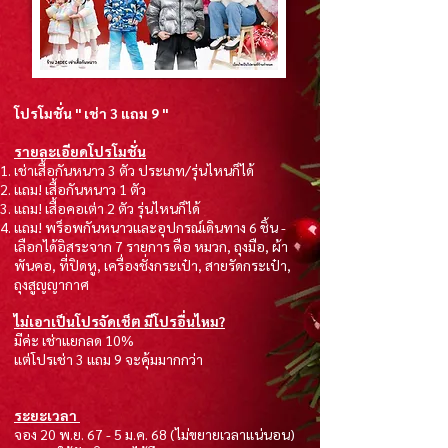
โปรโมชั่น " เช่า 3 แถม 9 "
รายละเอียดโปรโมชั่น
เช่าเสื้อกันหนาว 3 ตัว ประเภท/รุ่นไหนก็ได้
แถม! เสื้อกันหนาว 1 ตัว
แถม! เสื้อคอเต่า 2 ตัว รุ่นไหนก็ได้
แถม! พร็อพกันหนาวและอุปกรณ์เดินทาง 6 ชิ้น -
เลือกได้อิสระจาก 7 รายการ คือ หมวก, ถุงมือ, ผ้า
พันคอ, ที่ปิดหู, เครื่องชั่งกระเป๋า, สายรัดกระเป๋า,
ถุงสูญญากาศ
ไม่เอาเป็นโปรจัดเช็ต มีโปรอื่นไหม?
มีค่ะ เช่าแยกลด 10%
แต่โปรเช่า 3 แถม 9 จะคุ้มมากกว่า
ระยะเวลา
จอง 20 พ.ย. 67 - 5 ม.ค. 68 (ไม่ขยายเวลาแน่นอน)