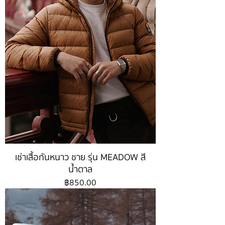
เช่าเสื้อกันหนาว ชาย รุ่น MEADOW สี
น้ำตาล
ราคา
฿850.00