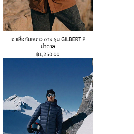
เช่าเสื้อกันหนาว ชาย รุ่น GILBERT สี
น้ำตาล
ราคา
฿1,250.00