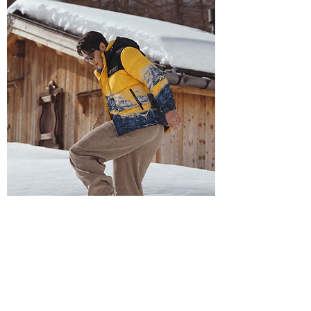
เช่าเสื้อกันหนาว ชาย รุ่น KOGEN สี เหลือง
ราคา
฿1,250.00