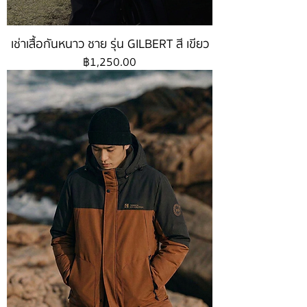
เช่าเสื้อกันหนาว ชาย รุ่น GILBERT สี เขียว
ราคา
฿1,250.00