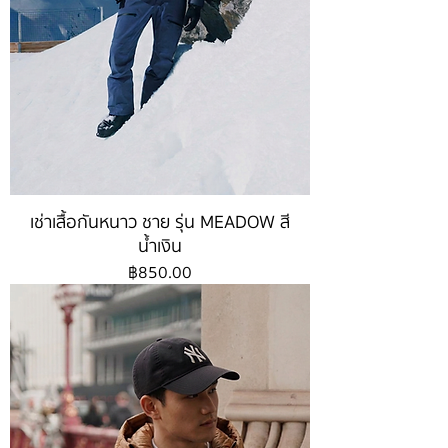
เช่าเสื้อกันหนาว ชาย รุ่น MEADOW สี
น้ำเงิน
ราคา
฿850.00